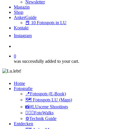
Newsletter
Magazin
Shop
AnkerGuide
📕 10 Fotospots in LU
Kontakt
I
n
s
t
a
g
r
a
m
search
0
was successfully added to your cart.
Home
Fotografie
📍Fotospots (E-Book)
🗺️ Fotospots LU (Maps)
📸#LUscene Shootings
🚶🏻‍♂️FotoWalks
⚙️Technik Guide
Entdecken