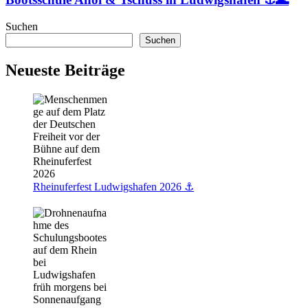
Ludwigshafen
⚓
Suchen
🌊
Suchen
Neueste Beiträge
Rheinuferfest Ludwigshafen 2026 ⚓️