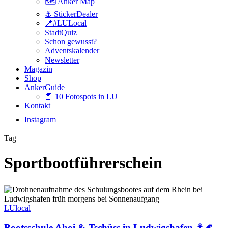
🗺️ Anker Map
⚓️ StickerDealer
📍#LULocal
StadtQuiz
Schon gewusst?
Adventskalender
Newsletter
Magazin
Shop
AnkerGuide
📕 10 Fotospots in LU
Kontakt
Instagram
Tag
Sportbootführerschein
Bootsschule
Ahoi
&
LUlocal
Tschüss
in
Bootsschule Ahoi & Tschüss in Ludwigshafen ⚓🌊