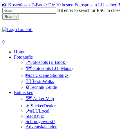
Skip
📸 Kostenloses E-Book: Die 10 besten Fotospots in LU sichern!
to
Hit enter to search or ESC to close
main
Search
content
Close
Search
search
0
Menu
Home
Fotografie
📍Fotospots (E-Book)
🗺️ Fotospots LU (Maps)
📸#LUscene Shootings
🚶🏻‍♂️FotoWalks
⚙️Technik Guide
Entdecken
🗺️ Anker Map
⚓️ StickerDealer
📍#LULocal
StadtQuiz
Schon gewusst?
Adventskalender