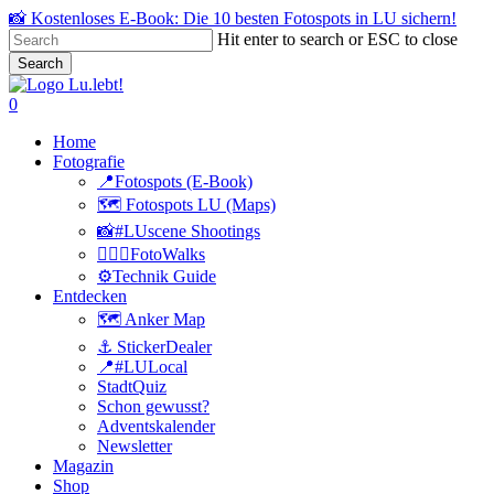
Skip
📸 Kostenloses E-Book: Die 10 besten Fotospots in LU sichern!
to
Hit enter to search or ESC to close
main
Search
content
Close
Search
search
0
Menu
Home
Fotografie
📍Fotospots (E-Book)
🗺️ Fotospots LU (Maps)
📸#LUscene Shootings
🚶🏻‍♂️FotoWalks
⚙️Technik Guide
Entdecken
🗺️ Anker Map
⚓️ StickerDealer
📍#LULocal
StadtQuiz
Schon gewusst?
Adventskalender
Newsletter
Magazin
Shop