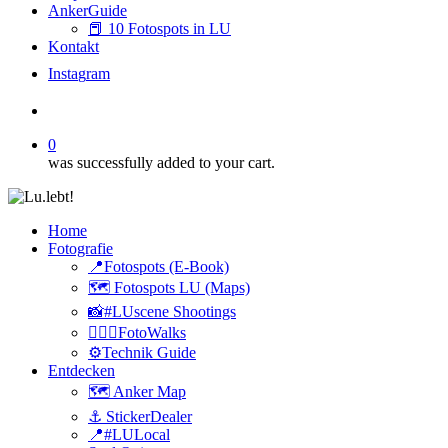
AnkerGuide
📕 10 Fotospots in LU
Kontakt
I
n
s
t
a
g
r
a
m
search
0
was successfully added to your cart.
Home
Fotografie
📍Fotospots (E-Book)
🗺️ Fotospots LU (Maps)
📸#LUscene Shootings
🚶🏻‍♂️FotoWalks
⚙️Technik Guide
Entdecken
🗺️ Anker Map
⚓️ StickerDealer
📍#LULocal