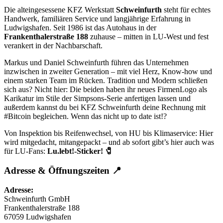
Die alteingesessene KFZ Werkstatt
Schweinfurth
steht für echtes
Handwerk, familiären Service und langjährige Erfahrung in
Ludwigshafen. Seit 1986 ist das Autohaus in der
Frankenthalerstraße 188
zuhause – mitten in LU-West und fest
verankert in der Nachbarschaft.
Markus und Daniel Schweinfurth führen das Unternehmen
inzwischen in zweiter Generation – mit viel Herz, Know-how und
einem starken Team im Rücken. Tradition und Modern schließen
sich aus? Nicht hier: Die beiden haben ihr neues FirmenLogo als
Karikatur im Stile der Simpsons-Serie anfertigen lassen und
außerdem kannst du bei KFZ Schweinfurth deine Rechnung mit
#Bitcoin begleichen. Wenn das nicht up to date ist!?
Von Inspektion bis Reifenwechsel, von HU bis Klimaservice: Hier
wird mitgedacht, mitangepackt – und ab sofort gibt’s hier auch was
für LU-Fans:
Lu.lebt!-Sticker! 🧷
Adresse & Öffnungszeiten 📍
Adresse:
Schweinfurth GmbH
Frankenthalerstraße 188
67059 Ludwigshafen