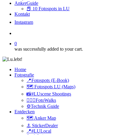
AnkerGuide
📕 10 Fotospots in LU
Kontakt
I
n
s
t
a
g
r
a
m
search
0
was successfully added to your cart.
Home
Fotografie
📍Fotospots (E-Book)
🗺️ Fotospots LU (Maps)
📸#LUscene Shootings
🚶🏻‍♂️FotoWalks
⚙️Technik Guide
Entdecken
🗺️ Anker Map
⚓️ StickerDealer
📍#LULocal