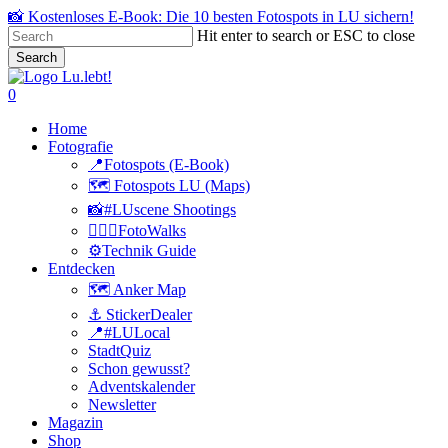
Skip
📸 Kostenloses E-Book: Die 10 besten Fotospots in LU sichern!
to
Hit enter to search or ESC to close
main
Search
content
Close
Search
search
0
Menu
Home
Fotografie
📍Fotospots (E-Book)
🗺️ Fotospots LU (Maps)
📸#LUscene Shootings
🚶🏻‍♂️FotoWalks
⚙️Technik Guide
Entdecken
🗺️ Anker Map
⚓️ StickerDealer
📍#LULocal
StadtQuiz
Schon gewusst?
Adventskalender
Newsletter
Magazin
Shop