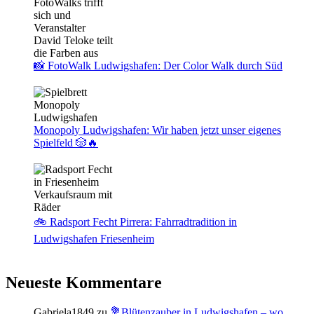
📸 FotoWalk Ludwigshafen: Der Color Walk durch Süd
Monopoly Ludwigshafen: Wir haben jetzt unser eigenes
Spielfeld 🎲🔥
🚲 Radsport Fecht Pirrera: Fahrradtradition in
Ludwigshafen Friesenheim
Neueste Kommentare
Gabriela1849
zu
💐Blütenzauber in Ludwigshafen – wo