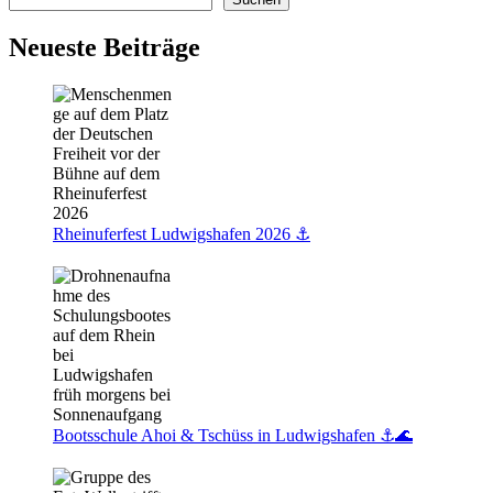
für
Coffelover
Neueste Beiträge
und
Genussfreunde
Rheinuferfest Ludwigshafen 2026 ⚓️
Bootsschule Ahoi & Tschüss in Ludwigshafen ⚓🌊