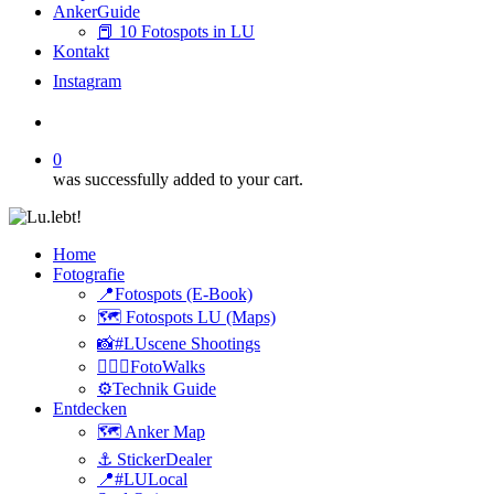
AnkerGuide
📕 10 Fotospots in LU
Kontakt
I
n
s
t
a
g
r
a
m
search
0
was successfully added to your cart.
Home
Fotografie
📍Fotospots (E-Book)
🗺️ Fotospots LU (Maps)
📸#LUscene Shootings
🚶🏻‍♂️FotoWalks
⚙️Technik Guide
Entdecken
🗺️ Anker Map
⚓️ StickerDealer
📍#LULocal