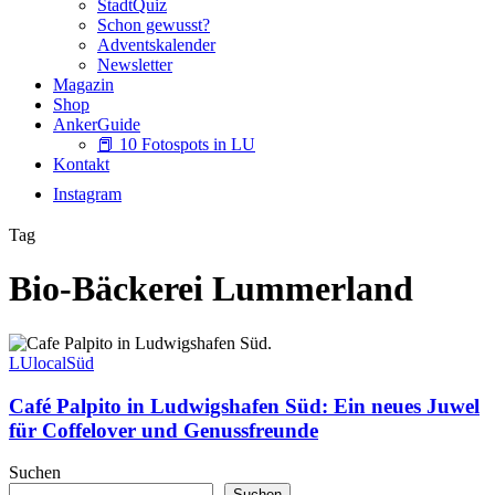
StadtQuiz
Schon gewusst?
Adventskalender
Newsletter
Magazin
Shop
AnkerGuide
📕 10 Fotospots in LU
Kontakt
Instagram
Tag
Bio-Bäckerei Lummerland
Café
Palpito
LUlocal
Süd
in
Ludwigshafen
Café Palpito in Ludwigshafen Süd: Ein neues Juwel
Süd:
für Coffelover und Genussfreunde
Ein
neues
Suchen
Juwel
Suchen