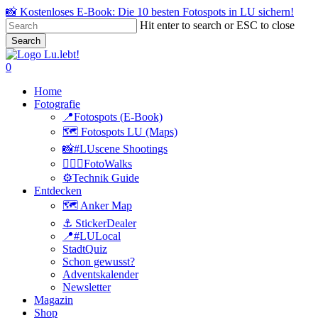
Skip
📸 Kostenloses E-Book: Die 10 besten Fotospots in LU sichern!
to
Hit enter to search or ESC to close
main
Search
content
Close
Search
search
0
Menu
Home
Fotografie
📍Fotospots (E-Book)
🗺️ Fotospots LU (Maps)
📸#LUscene Shootings
🚶🏻‍♂️FotoWalks
⚙️Technik Guide
Entdecken
🗺️ Anker Map
⚓️ StickerDealer
📍#LULocal
StadtQuiz
Schon gewusst?
Adventskalender
Newsletter
Magazin
Shop