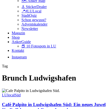
🗺️ Anker Map
⚓️ StickerDealer
📍#LULocal
StadtQuiz
Schon gewusst?
Adventskalender
Newsletter
Magazin
Shop
AnkerGuide
📕 10 Fotospots in LU
Kontakt
Instagram
Tag
Brunch Ludwigshafen
Café
Palpito
LUlocal
Süd
in
Ludwigshafen
Café Palpito in Ludwigshafen Süd: Ein neues Juwel
Süd: