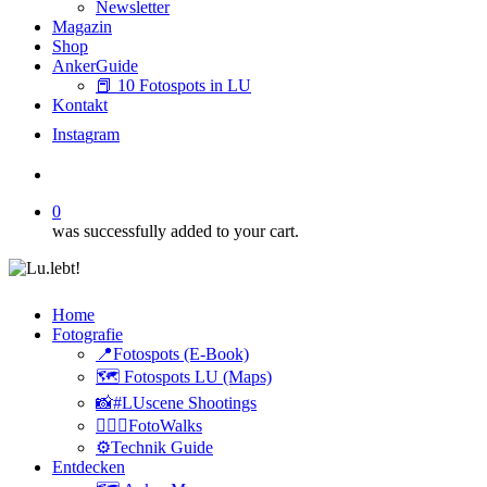
Newsletter
Magazin
Shop
AnkerGuide
📕 10 Fotospots in LU
Kontakt
I
n
s
t
a
g
r
a
m
search
0
was successfully added to your cart.
Home
Fotografie
📍Fotospots (E-Book)
🗺️ Fotospots LU (Maps)
📸#LUscene Shootings
🚶🏻‍♂️FotoWalks
⚙️Technik Guide
Entdecken