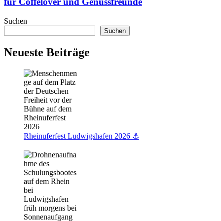
für Coffelover und Genussfreunde
Ein
neues
Suchen
Juwel
Suchen
für
Coffelover
Neueste Beiträge
und
Genussfreunde
Rheinuferfest Ludwigshafen 2026 ⚓️