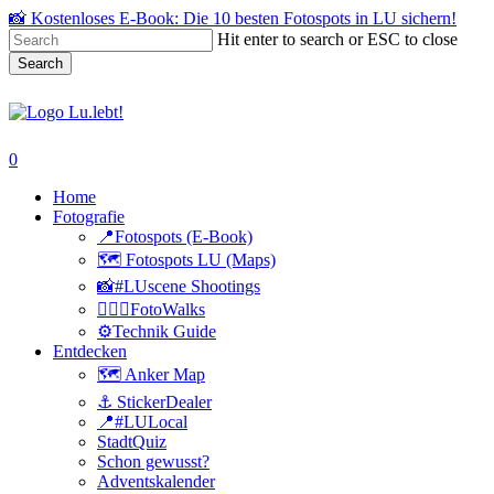
Skip
📸 Kostenloses E-Book: Die 10 besten Fotospots in LU sichern!
to
Hit enter to search or ESC to close
main
Search
content
Close
Search
search
0
Menu
Home
Fotografie
📍Fotospots (E-Book)
🗺️ Fotospots LU (Maps)
📸#LUscene Shootings
🚶🏻‍♂️FotoWalks
⚙️Technik Guide
Entdecken
🗺️ Anker Map
⚓️ StickerDealer
📍#LULocal
StadtQuiz
Schon gewusst?
Adventskalender