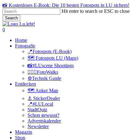
Skip
📸 Kostenloses E-Book: Die 10 besten Fotospots in LU sichern!
to
Hit enter to search or ESC to close
main
Search
content
Close
Search
search
0
Menu
Home
Fotografie
📍Fotospots (E-Book)
🗺️ Fotospots LU (Maps)
📸#LUscene Shootings
🚶🏻‍♂️FotoWalks
⚙️Technik Guide
Entdecken
🗺️ Anker Map
⚓️ StickerDealer
📍#LULocal
StadtQuiz
Schon gewusst?
Adventskalender
Newsletter
Magazin
Shop