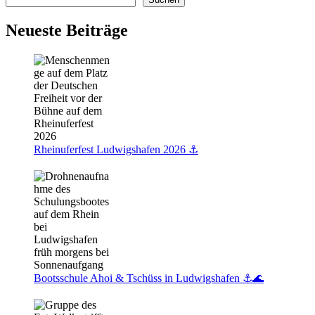
Herzen
kommt
Neueste Beiträge
🌸
Rheinuferfest Ludwigshafen 2026 ⚓️
Bootsschule Ahoi & Tschüss in Ludwigshafen ⚓🌊