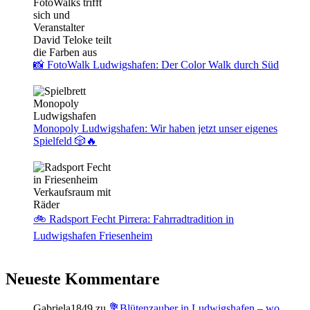
📸 FotoWalk Ludwigshafen: Der Color Walk durch Süd
Monopoly Ludwigshafen: Wir haben jetzt unser eigenes
Spielfeld 🎲🔥
🚲 Radsport Fecht Pirrera: Fahrradtradition in
Ludwigshafen Friesenheim
Neueste Kommentare
Gabriela1849
zu
💐Blütenzauber in Ludwigshafen – wo