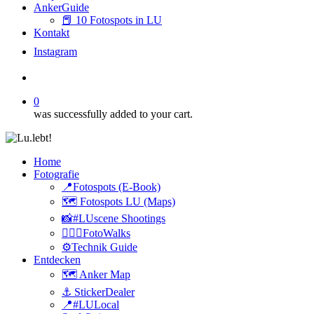
AnkerGuide
📕 10 Fotospots in LU
Kontakt
I
n
s
t
a
g
r
a
m
search
0
was successfully added to your cart.
Home
Fotografie
📍Fotospots (E-Book)
🗺️ Fotospots LU (Maps)
📸#LUscene Shootings
🚶🏻‍♂️FotoWalks
⚙️Technik Guide
Entdecken
🗺️ Anker Map
⚓️ StickerDealer
📍#LULocal