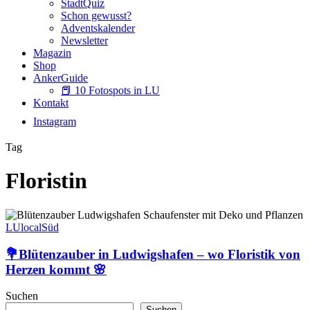
StadtQuiz
Schon gewusst?
Adventskalender
Newsletter
Magazin
Shop
AnkerGuide
📕 10 Fotospots in LU
Kontakt
Instagram
Tag
Floristin
💐
Blütenzauber
LUlocal
Süd
in
Ludwigshafen
💐Blütenzauber in Ludwigshafen – wo Floristik von
–
Herzen kommt 🌸
wo
Floristik
Suchen
von
Suchen