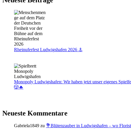
Neueste Beiträge
Coffelover
und
Genussfreunde
Rheinuferfest Ludwigshafen 2026 ⚓️
Monopoly Ludwigshafen: Wir haben jetzt unser eigenes Spielfe
🎲🔥
Neueste Kommentare
Gabriela1849
zu
💐Blütenzauber in Ludwigshafen – wo Floris