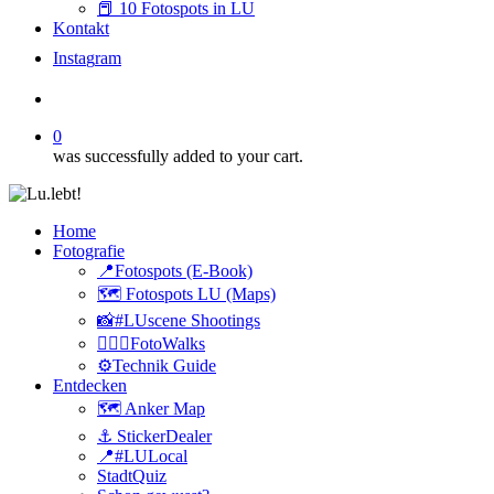
📕 10 Fotospots in LU
Kontakt
I
n
s
t
a
g
r
a
m
search
0
was successfully added to your cart.
Home
Fotografie
📍Fotospots (E-Book)
🗺️ Fotospots LU (Maps)
📸#LUscene Shootings
🚶🏻‍♂️FotoWalks
⚙️Technik Guide
Entdecken
🗺️ Anker Map
⚓️ StickerDealer
📍#LULocal
StadtQuiz