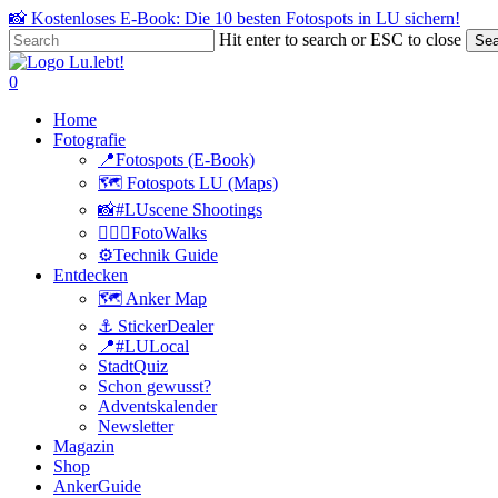
Skip
📸 Kostenloses E-Book: Die 10 besten Fotospots in LU sichern!
to
Hit enter to search or ESC to close
Sea
main
Close
content
Search
search
0
Menu
Home
Fotografie
📍Fotospots (E-Book)
🗺️ Fotospots LU (Maps)
📸#LUscene Shootings
🚶🏻‍♂️FotoWalks
⚙️Technik Guide
Entdecken
🗺️ Anker Map
⚓️ StickerDealer
📍#LULocal
StadtQuiz
Schon gewusst?
Adventskalender
Newsletter
Magazin
Shop
AnkerGuide