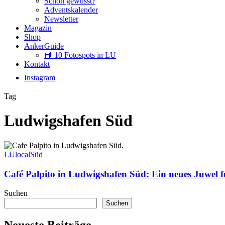
Schon gewusst?
Adventskalender
Newsletter
Magazin
Shop
AnkerGuide
📕 10 Fotospots in LU
Kontakt
Instagram
Tag
Ludwigshafen Süd
Café
Palpito
LUlocal
Süd
in
Ludwigshafen
Café Palpito in Ludwigshafen Süd: Ein neues Juwel 
Süd:
Ein
Suchen
neues
Suchen
Juwel
für