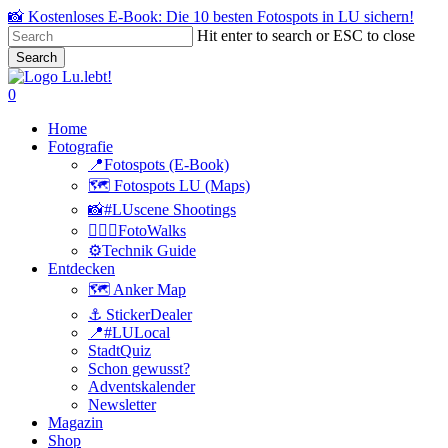
Skip
📸 Kostenloses E-Book: Die 10 besten Fotospots in LU sichern!
to
Hit enter to search or ESC to close
main
Search
content
Close
Search
search
0
Menu
Home
Fotografie
📍Fotospots (E-Book)
🗺️ Fotospots LU (Maps)
📸#LUscene Shootings
🚶🏻‍♂️FotoWalks
⚙️Technik Guide
Entdecken
🗺️ Anker Map
⚓️ StickerDealer
📍#LULocal
StadtQuiz
Schon gewusst?
Adventskalender
Newsletter
Magazin
Shop