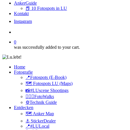
AnkerGuide
📕 10 Fotospots in LU
Kontakt
I
n
s
t
a
g
r
a
m
search
0
was successfully added to your cart.
Home
Fotografie
📍Fotospots (E-Book)
🗺️ Fotospots LU (Maps)
📸#LUscene Shootings
🚶🏻‍♂️FotoWalks
⚙️Technik Guide
Entdecken
🗺️ Anker Map
⚓️ StickerDealer
📍#LULocal