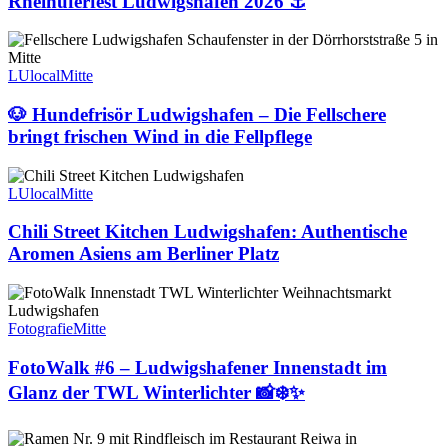
Rheinuferfest Ludwigshafen 2026 ⚓️
🐶
Hundefrisör
Ludwigshafen
LUlocal
Mitte
–
Die
🐶 Hundefrisör Ludwigshafen – Die Fellschere
Fellschere
bringt frischen Wind in die Fellpflege
bringt
frischen
Chili
Wind
Street
LUlocal
Mitte
in
Kitchen
die
Ludwigshafen:
Chili Street Kitchen Ludwigshafen: Authentische
Fellpflege
Authentische
Aromen Asiens am Berliner Platz
Aromen
Asiens
FotoWalk
am
#6
Berliner
–
Fotografie
Mitte
Platz
Ludwigshafener
Innenstadt
FotoWalk #6 – Ludwigshafener Innenstadt im
im
Glanz der TWL Winterlichter 📸❄️✨
Glanz
der
TWL
Japanische