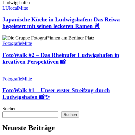
Winterlichter
Küche
📸
in
LUlocal
Mitte
Ludwigshafen:
❄️✨
Das
Japanische Küche in Ludwigshafen: Das Reiwa
Reiwa
begeistert mit seinen leckeren Ramen 🍜
begeistert
mit
FotoWalk
seinen
#2
Fotografie
Mitte
leckeren
–
Ramen
Das
FotoWalk #2 – Das Rheinufer Ludwigshafen in
🍜
Rheinufer
kreativen Perspektiven 📸
Ludwigshafen
in
FotoWalk
kreativen
#1
Fotografie
Mitte
Perspektiven
–
📸
Unser
FotoWalk #1 – Unser erster Streifzug durch
erster
Ludwigshafen 📸✨
Streifzug
durch
Suchen
Ludwigshafen
Suchen
📸
✨
Neueste Beiträge