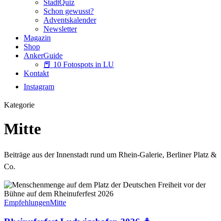
StadtQuiz
Schon gewusst?
Adventskalender
Newsletter
Magazin
Shop
AnkerGuide
📕 10 Fotospots in LU
Kontakt
Instagram
Kategorie
Mitte
Beiträge aus der Innenstadt rund um Rhein-Galerie, Berliner Platz &
Co.
Rheinuferfest
Ludwigshafen
2026
Empfehlungen
Mitte
⚓️