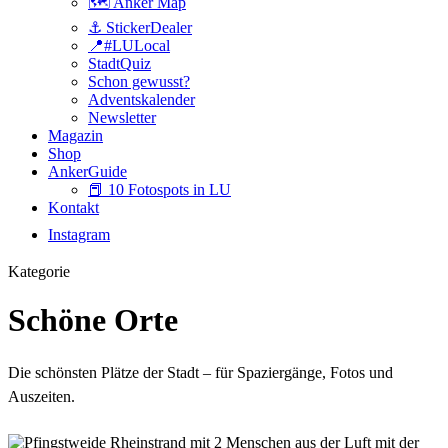
🗺️ Anker Map
⚓️ StickerDealer
📍#LULocal
StadtQuiz
Schon gewusst?
Adventskalender
Newsletter
Magazin
Shop
AnkerGuide
📕 10 Fotospots in LU
Kontakt
Instagram
Kategorie
Schöne Orte
Die schönsten Plätze der Stadt – für Spaziergänge, Fotos und
Auszeiten.
🌊