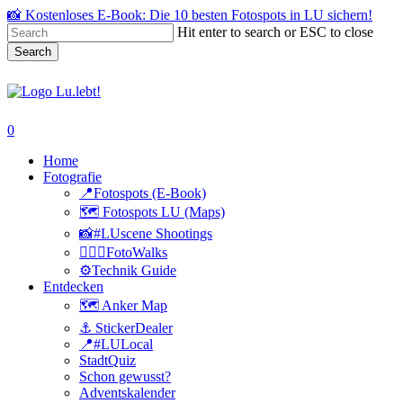
Skip
📸 Kostenloses E-Book: Die 10 besten Fotospots in LU sichern!
to
Hit enter to search or ESC to close
main
Search
content
Close
Search
search
0
Menu
Home
Fotografie
📍Fotospots (E-Book)
🗺️ Fotospots LU (Maps)
📸#LUscene Shootings
🚶🏻‍♂️FotoWalks
⚙️Technik Guide
Entdecken
🗺️ Anker Map
⚓️ StickerDealer
📍#LULocal
StadtQuiz
Schon gewusst?
Adventskalender