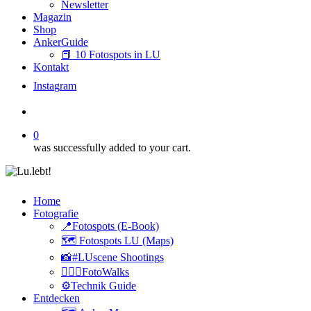
Newsletter
Magazin
Shop
AnkerGuide
📕 10 Fotospots in LU
Kontakt
I
n
s
t
a
g
r
a
m
search
0
was successfully added to your cart.
Home
Fotografie
📍Fotospots (E-Book)
🗺️ Fotospots LU (Maps)
📸#LUscene Shootings
🚶🏻‍♂️FotoWalks
⚙️Technik Guide
Entdecken