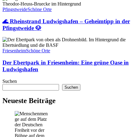
Rheinstrand
Ludwigshafen
Pfingstweide
Schöne Orte
–
Geheimtipp
🌊 Rheinstrand Ludwigshafen – Geheimtipp in der
in
Pfingstweide 🐶
der
Pfingstweide
Der
🐶
Ebertpark
in
Friesenheim
Schöne Orte
Friesenheim:
Eine
Der Ebertpark in Friesenheim: Eine grüne Oase in
grüne
Ludwigshafen
Oase
in
Suchen
Ludwigshafen
Suchen
Neueste Beiträge