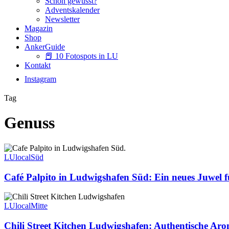
Schon gewusst?
Adventskalender
Newsletter
Magazin
Shop
AnkerGuide
📕 10 Fotospots in LU
Kontakt
Instagram
Tag
Genuss
Café
Palpito
LUlocal
Süd
in
Ludwigshafen
Café Palpito in Ludwigshafen Süd: Ein neues Juwel 
Süd:
Ein
Chili
neues
Street
LUlocal
Mitte
Juwel
Kitchen
für
Ludwigshafen:
Chili Street Kitchen Ludwigshafen: Authentische Aro