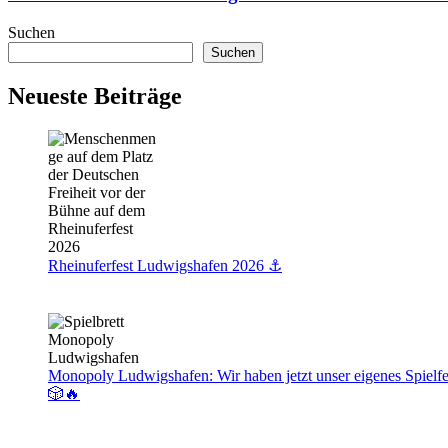
Coffelover
Authentische
und
Aromen
Suchen
Genussfreunde
Asiens
Suchen
am
Berliner
Neueste Beiträge
Platz
Rheinuferfest Ludwigshafen 2026 ⚓️
Monopoly Ludwigshafen: Wir haben jetzt unser eigenes Spielfe
🎲🔥