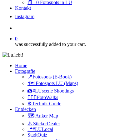
📕 10 Fotospots in LU
Kontakt
I
n
s
t
a
g
r
a
m
search
0
was successfully added to your cart.
Home
Fotografie
📍Fotospots (E-Book)
🗺️ Fotospots LU (Maps)
📸#LUscene Shootings
🚶🏻‍♂️FotoWalks
⚙️Technik Guide
Entdecken
🗺️ Anker Map
⚓️ StickerDealer
📍#LULocal
StadtQuiz