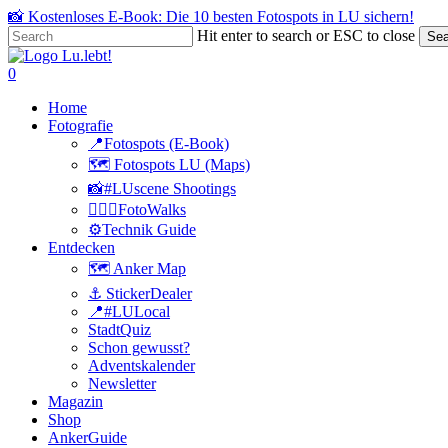
Skip
📸 Kostenloses E-Book: Die 10 besten Fotospots in LU sichern!
to
Hit enter to search or ESC to close
Sea
main
Close
content
Search
search
0
Menu
Home
Fotografie
📍Fotospots (E-Book)
🗺️ Fotospots LU (Maps)
📸#LUscene Shootings
🚶🏻‍♂️FotoWalks
⚙️Technik Guide
Entdecken
🗺️ Anker Map
⚓️ StickerDealer
📍#LULocal
StadtQuiz
Schon gewusst?
Adventskalender
Newsletter
Magazin
Shop
AnkerGuide