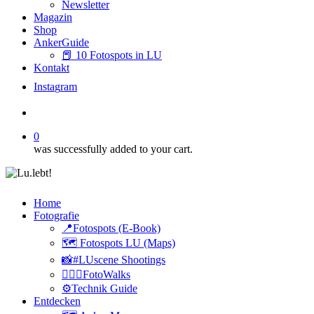
Newsletter
Magazin
Shop
AnkerGuide
📕 10 Fotospots in LU
Kontakt
I
n
s
t
a
g
r
a
m
search
0
was successfully added to your cart.
Home
Fotografie
📍Fotospots (E-Book)
🗺️ Fotospots LU (Maps)
📸#LUscene Shootings
🚶🏻‍♂️FotoWalks
⚙️Technik Guide
Entdecken