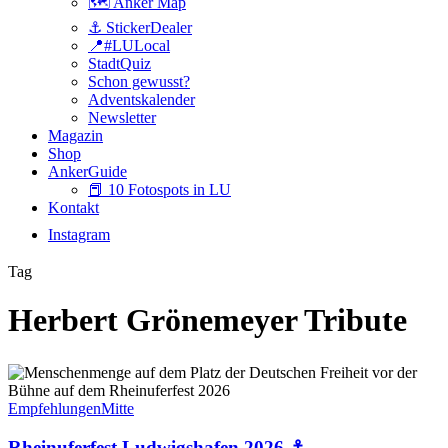
🗺️ Anker Map
⚓️ StickerDealer
📍#LULocal
StadtQuiz
Schon gewusst?
Adventskalender
Newsletter
Magazin
Shop
AnkerGuide
📕 10 Fotospots in LU
Kontakt
Instagram
Tag
Herbert Grönemeyer Tribute
Rheinuferfest
Ludwigshafen
2026
Empfehlungen
Mitte
⚓️
Rheinuferfest Ludwigshafen 2026 ⚓️