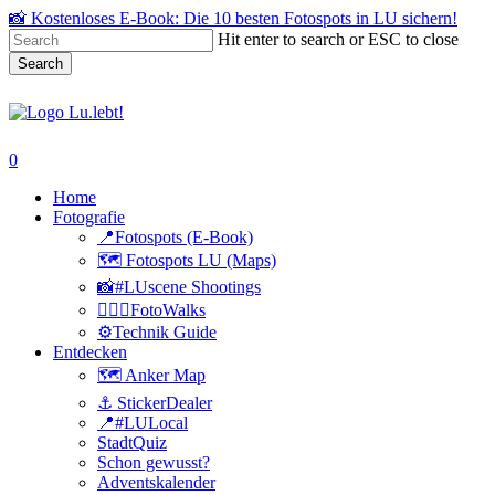
Skip
📸 Kostenloses E-Book: Die 10 besten Fotospots in LU sichern!
to
Hit enter to search or ESC to close
main
Search
content
Close
Search
search
0
Menu
Home
Fotografie
📍Fotospots (E-Book)
🗺️ Fotospots LU (Maps)
📸#LUscene Shootings
🚶🏻‍♂️FotoWalks
⚙️Technik Guide
Entdecken
🗺️ Anker Map
⚓️ StickerDealer
📍#LULocal
StadtQuiz
Schon gewusst?
Adventskalender