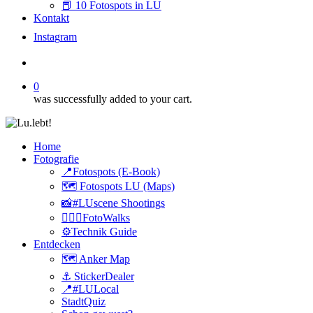
📕 10 Fotospots in LU
Kontakt
I
n
s
t
a
g
r
a
m
search
0
was successfully added to your cart.
Home
Fotografie
📍Fotospots (E-Book)
🗺️ Fotospots LU (Maps)
📸#LUscene Shootings
🚶🏻‍♂️FotoWalks
⚙️Technik Guide
Entdecken
🗺️ Anker Map
⚓️ StickerDealer
📍#LULocal
StadtQuiz