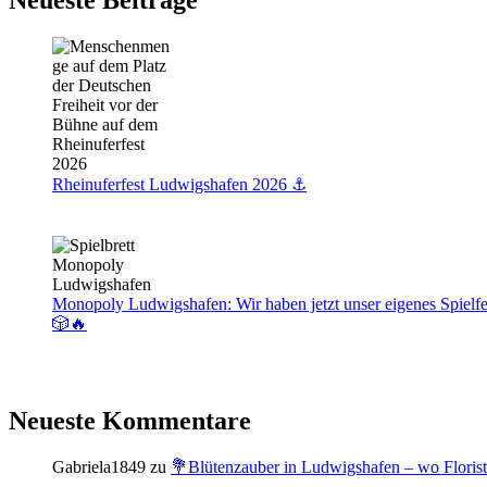
Neueste Beiträge
Rheinuferfest Ludwigshafen 2026 ⚓️
Monopoly Ludwigshafen: Wir haben jetzt unser eigenes Spielfe
🎲🔥
Neueste Kommentare
Gabriela1849
zu
💐Blütenzauber in Ludwigshafen – wo Floris