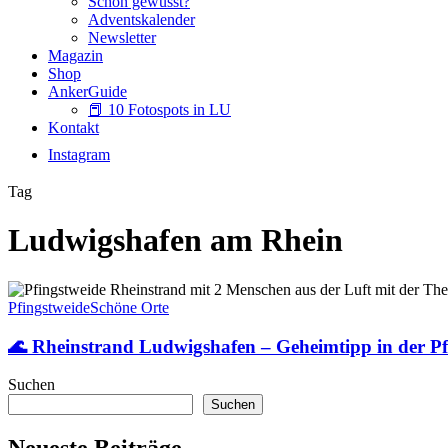
Schon gewusst?
Adventskalender
Newsletter
Magazin
Shop
AnkerGuide
📕 10 Fotospots in LU
Kontakt
Instagram
Tag
Ludwigshafen am Rhein
🌊
Rheinstrand
Pfingstweide
Schöne Orte
Ludwigshafen
–
🌊 Rheinstrand Ludwigshafen – Geheimtipp in der Pf
Geheimtipp
in
Suchen
der
Suchen
Pfingstweide
🐶