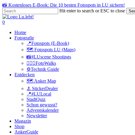
Skip
📸 Kostenloses E-Book: Die 10 besten Fotospots in LU sichern!
to
Hit enter to search or ESC to close
Sea
main
Close
content
Search
search
0
Menu
Home
Fotografie
📍Fotospots (E-Book)
🗺️ Fotospots LU (Maps)
📸#LUscene Shootings
🚶🏻‍♂️FotoWalks
⚙️Technik Guide
Entdecken
🗺️ Anker Map
⚓️ StickerDealer
📍#LULocal
StadtQuiz
Schon gewusst?
Adventskalender
Newsletter
Magazin
Shop
AnkerGuide