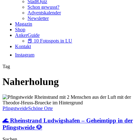
StadtQuiz
Schon gewusst?
Adventskalender
Newsletter
Magazin
Shop
AnkerGuide
📕 10 Fotospots in LU
Kontakt
Instagram
Tag
Naherholung
🌊
Rheinstrand
Ludwigshafen
Pfingstweide
Schöne Orte
–
Geheimtipp
🌊 Rheinstrand Ludwigshafen – Geheimtipp in der
in
Pfingstweide 🐶
der
Pfingstweide
Suchen