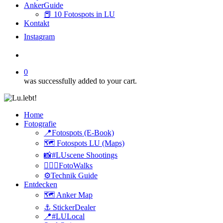
AnkerGuide
📕 10 Fotospots in LU
Kontakt
I
n
s
t
a
g
r
a
m
search
0
was successfully added to your cart.
Home
Fotografie
📍Fotospots (E-Book)
🗺️ Fotospots LU (Maps)
📸#LUscene Shootings
🚶🏻‍♂️FotoWalks
⚙️Technik Guide
Entdecken
🗺️ Anker Map
⚓️ StickerDealer
📍#LULocal