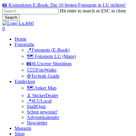
Skip
📸 Kostenloses E-Book: Die 10 besten Fotospots in LU sichern!
to
Hit enter to search or ESC to close
main
Search
content
Close
Search
search
0
Menu
Home
Fotografie
📍Fotospots (E-Book)
🗺️ Fotospots LU (Maps)
📸#LUscene Shootings
🚶🏻‍♂️FotoWalks
⚙️Technik Guide
Entdecken
🗺️ Anker Map
⚓️ StickerDealer
📍#LULocal
StadtQuiz
Schon gewusst?
Adventskalender
Newsletter
Magazin
Shop