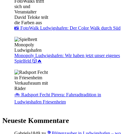
📸 FotoWalk Ludwigshafen: Der Color Walk durch Süd
Monopoly Ludwigshafen: Wir haben jetzt unser eigenes
Spielfeld 🎲🔥
🚲 Radsport Fecht Pirrera: Fahrradtradition in
Ludwigshafen Friesenheim
Neueste Kommentare
Gabriela1849
zu
💐Blütenzauber in Ludwigshafen – wo