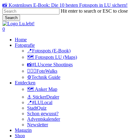
Skip
📸 Kostenloses E-Book: Die 10 besten Fotospots in LU sichern!
to
Hit enter to search or ESC to close
main
Search
content
Close
Search
search
0
Menu
Home
Fotografie
📍Fotospots (E-Book)
🗺️ Fotospots LU (Maps)
📸#LUscene Shootings
🚶🏻‍♂️FotoWalks
⚙️Technik Guide
Entdecken
🗺️ Anker Map
⚓️ StickerDealer
📍#LULocal
StadtQuiz
Schon gewusst?
Adventskalender
Newsletter
Magazin
Shop