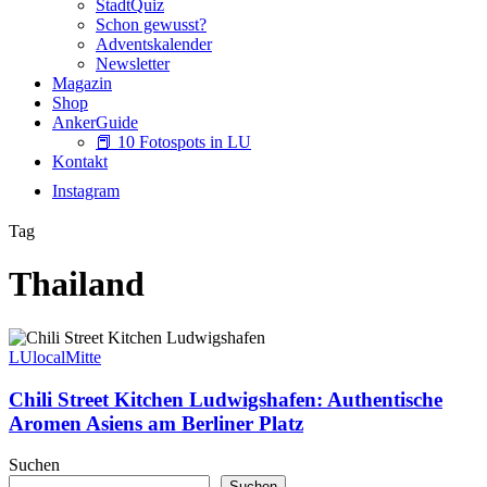
StadtQuiz
Schon gewusst?
Adventskalender
Newsletter
Magazin
Shop
AnkerGuide
📕 10 Fotospots in LU
Kontakt
Instagram
Tag
Thailand
Chili
Street
LUlocal
Mitte
Kitchen
Ludwigshafen:
Chili Street Kitchen Ludwigshafen: Authentische
Authentische
Aromen Asiens am Berliner Platz
Aromen
Asiens
Suchen
am
Suchen