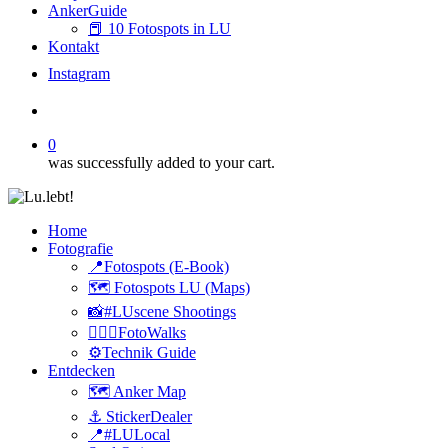
AnkerGuide
📕 10 Fotospots in LU
Kontakt
I
n
s
t
a
g
r
a
m
search
0
was successfully added to your cart.
Home
Fotografie
📍Fotospots (E-Book)
🗺️ Fotospots LU (Maps)
📸#LUscene Shootings
🚶🏻‍♂️FotoWalks
⚙️Technik Guide
Entdecken
🗺️ Anker Map
⚓️ StickerDealer
📍#LULocal