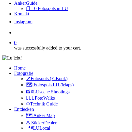
AnkerGuide
📕 10 Fotospots in LU
Kontakt
I
n
s
t
a
g
r
a
m
search
0
was successfully added to your cart.
Home
Fotografie
📍Fotospots (E-Book)
🗺️ Fotospots LU (Maps)
📸#LUscene Shootings
🚶🏻‍♂️FotoWalks
⚙️Technik Guide
Entdecken
🗺️ Anker Map
⚓️ StickerDealer
📍#LULocal