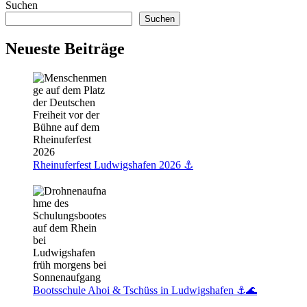
TWL
Suchen
Winterlichter
Suchen
📸
❄️✨
Neueste Beiträge
Rheinuferfest Ludwigshafen 2026 ⚓️
Bootsschule Ahoi & Tschüss in Ludwigshafen ⚓🌊