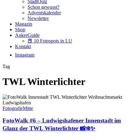
StadtQuiz
Schon gewusst?
Adventskalender
Newsletter
Magazin
Shop
AnkerGuide
📕 10 Fotospots in LU
Kontakt
Instagram
Tag
TWL Winterlichter
FotoWalk
#6
–
Fotografie
Mitte
Ludwigshafener
Innenstadt
FotoWalk #6 – Ludwigshafener Innenstadt im
im
Glanz der TWL Winterlichter 📸❄️✨
Glanz
der