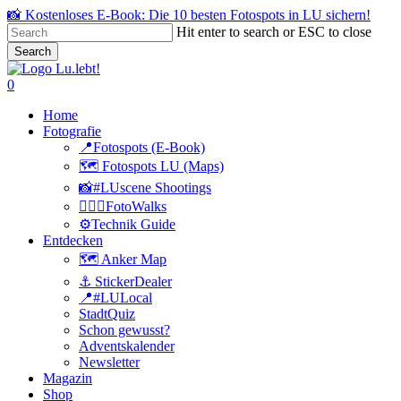
Skip
📸 Kostenloses E-Book: Die 10 besten Fotospots in LU sichern!
to
Hit enter to search or ESC to close
main
Search
content
Close
Search
search
0
Menu
Home
Fotografie
📍Fotospots (E-Book)
🗺️ Fotospots LU (Maps)
📸#LUscene Shootings
🚶🏻‍♂️FotoWalks
⚙️Technik Guide
Entdecken
🗺️ Anker Map
⚓️ StickerDealer
📍#LULocal
StadtQuiz
Schon gewusst?
Adventskalender
Newsletter
Magazin
Shop